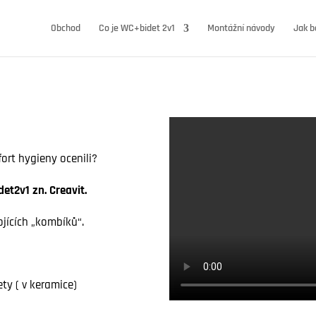
Obchod
Co je WC+bidet 2v1
Montážní návody
Jak b
ort hygieny ocenili?
et2v1 zn. Creavit.
ojících „kombíků“.
ty ( v keramice)