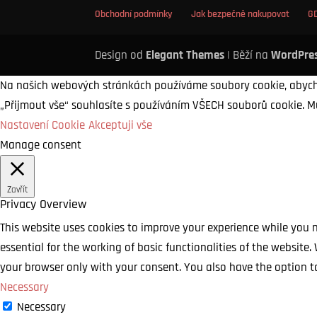
Obchodní podmínky
Jak bezpečně nakupovat
G
Design od
Elegant Themes
| Běží na
WordPre
Na našich webových stránkách používáme soubory cookie, abycho
„Přijmout vše“ souhlasíte s používáním VŠECH souborů cookie. M
Nastavení Cookie
Akceptuji vše
Manage consent
Zavřít
Privacy Overview
This website uses cookies to improve your experience while you n
essential for the working of basic functionalities of the website
your browser only with your consent. You also have the option t
Necessary
Necessary