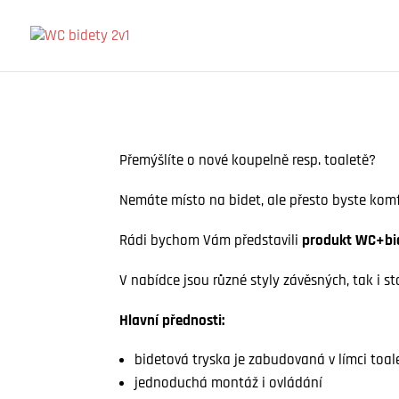
Přemýšlíte o nové koupelně resp. toaletě?
Nemáte místo na bidet, ale přesto byste komf
Rádi bychom Vám představili
produkt WC+bid
V nabídce jsou různé styly závěsných, tak i st
Hlavní přednosti:
bidetová tryska je zabudovaná v límci toale
jednoduchá montáž i ovládání